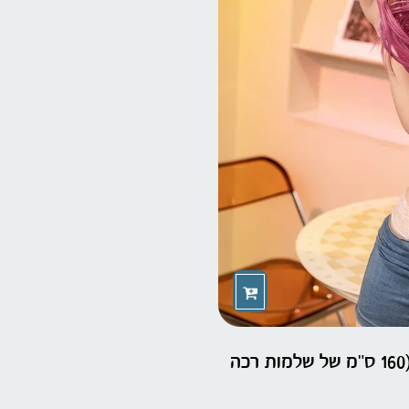
💋 Harriet – אלת הפיתוי האסייתית שלך (160 ס"מ של שלמות רכה