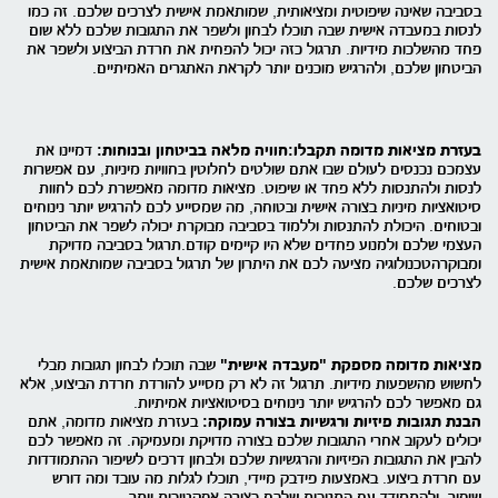
בסביבה שאינה שיפוטית ומציאותית, שמותאמת אישית לצרכים שלכם. זה כמו
לנסות במעבדה אישית שבה תוכלו לבחון ולשפר את התגובות שלכם ללא שום
פחד מהשלכות מידיות. תרגול כזה יכול להפחית את חרדת הביצוע ולשפר את
הביטחון שלכם, ולהרגיש מוכנים יותר לקראת האתגרים האמיתיים.
בעזרת מציאות מדומה תקבלו:
חוויה מלאה בביטחון ובנוחות:
דמיינו את
עצמכם נכנסים לעולם שבו אתם שולטים לחלוטין בחוויות מיניות, עם אפשרות
לנסות ולהתנסות ללא פחד או שיפוט. מציאות מדומה מאפשרת לכם לחוות
סיטואציות מיניות בצורה אישית ובטוחה, מה שמסייע לכם להרגיש יותר נינוחים
ובטוחים. היכולת להתנסות וללמוד בסביבה מבוקרת יכולה לשפר את הביטחון
העצמי שלכם ולמנוע פחדים שלא היו קיימים קודם.תרגול בסביבה מדויקת
ומבוקרהטכנולוגיה מציעה לכם את היתרון של תרגול בסביבה שמותאמת אישית
לצרכים שלכם.
מציאות מדומה מספקת "מעבדה אישית"
שבה תוכלו לבחון תגובות מבלי
לחשוש מהשפעות מידיות. תרגול זה לא רק מסייע להורדת חרדת הביצוע, אלא
גם מאפשר לכם להרגיש יותר נינוחים בסיטואציות אמיתיות.
הבנת תגובות פיזיות ורגשיות בצורה עמוקה:
בעזרת מציאות מדומה, אתם
יכולים לעקוב אחרי התגובות שלכם בצורה מדויקת ומעמיקה. זה מאפשר לכם
להבין את התגובות הפיזיות והרגשיות שלכם ולבחון דרכים לשיפור ההתמודדות
עם חרדת ביצוע. באמצעות פידבק מיידי, תוכלו לגלות מה עובד ומה דורש
שיפור, ולהתמודד עם התגובות שלכם בצורה אפקטיבית יותר.