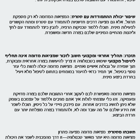
שיפור יכולת ההתמודדות עם סטרס:
המציאות המדומה לא רק מספקת
תרגול, אלא גם מציעה דרכים חדשניות להתמודד עם סטרס ומתח הקשורים
לפעילות מינית. תוכלו ללמוד טכניקות הרפיה, להבין כיצד להתמודד עם לחץ
וליהנות מהחיים המיניים שלכם בצורה חדשה ומשופרת.
תזכרו: תהליך אחראי ומקצועי חשוב לזכור שמציאות מדומה אינה תחליף
לטיפול מקצועי
שימוש בטכנולוגיה זו צריך להיעשות בצורה אחראית ומבוקרת,
תוך שמירה על גבולות אישיים ואתיים. מציאות מדומה יכולה להוות כלי עזר
נוסף בטיפול, אך תמיד כדאי להיעזר במומחים בתחום לטיפול מלא ויעיל
בחרדת ביצוע מינית.
מציאות מדומה מאפשרת לכם לעקוב אחרי התגובות שלכם בצורה מדויקת
ומעמיקה. זהו כלי עוצמתי לגלות איך אתם מגיבים וללמוד על עצמכם בעומק
שלא ניתן להשיג בדרכים אחרות. עם פידבק מיידי על כל ניסיון, תוכלו לשפר
את הידע שלכם על מה עובד ומה לא, ולהתמודד בצורה מוצלחת יותר עם
חרדת הביצוע.
תשכחו מסטרס
: מציאות מדומה מציעה פתרון
מציאות מדומה היא יותר מאשר טכנולוגיה—זו דרך מהפכנית לשפר את היכולת